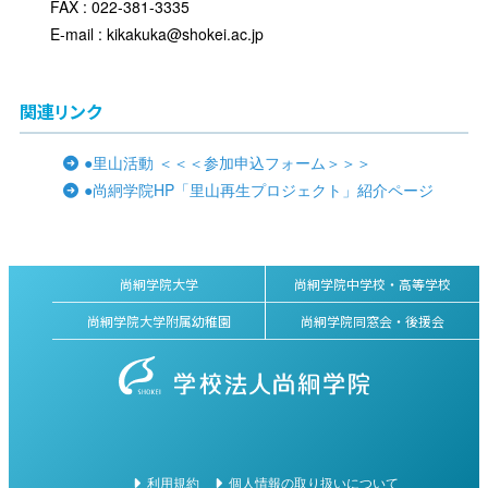
FAX : 022-381-3335
E-mail : kikakuka@shokei.ac.jp
関連リンク
●里山活動 ＜＜＜参加申込フォーム＞＞＞
●尚絅学院HP「里山再生プロジェクト」紹介ページ
尚絅学院大学
尚絅学院中学校・高等学校
尚絅学院大学附属幼稚園
尚絅学院同窓会・後援会
利用規約
個人情報の取り扱いについて