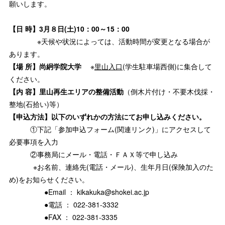
願いします。
【日 時】3月８日(土)10：00～15：00
※天候や状況によっては、活動時間が変更となる場合が
あります。
【場 所】尚絅学院大学
※
里山入口
(学生駐車場西側)に集合して
ください。
【内 容】里山再生エリアの整備活動
（倒木片付け・不要木伐採・
整地(石拾い)等）
【申込方法】以下のいずれかの方法にてお申し込みください。
①下記「参加申込フォーム(関連リンク)」にアクセスして
必要事項を入力
②事務局にメール・電話・ＦＡＸ等で申し込み
※お名前、連絡先(電話・メール)、生年月日(保険加入のた
め)をお知らせください。
●Email ： kikakuka@shokei.ac.jp
●電話 ： 022-381-3332
●FAX ： 022-381-3335