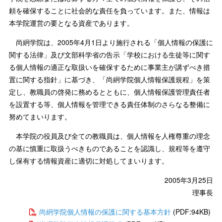
頼を確保することに社会的な責任を負っています。また、情報は
本学院運営の要となる資産であります。
尚絅学院は、2005年4月1日より施行される「個人情報の保護に
関する法律」及び文部科学省の告示「学校における生徒等に関す
る個人情報の適正な取扱いを確保するために事業主が講ずべき措
置に関する指針」に基づき、「尚絅学院個人情報保護規程」を策
定し、教職員の啓発に務めるとともに、個人情報保護管理責任者
を設置する等、個人情報を管理できる責任体制のさらなる整備に
努めてまいります。
本学院の役員及び全ての教職員は、個人情報を人権尊重の理念
の基に慎重に取扱うべきものであることを認識し、規程等を遵守
し保有する情報資産に適切に対処してまいります。
2005年3月25日
理事長
尚絅学院個人情報の保護に関する基本方針
(PDF:94KB)