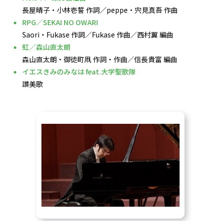
長屋晴子・小林壱誓 作詞／peppe・宍見真吾 作曲
RPG／SEKAI NO OWARI
Saori・Fukase 作詞／Fukase 作曲／西村翼 編曲
虹／森山直太朗
森山直太朗・御徒町凧 作詞・作曲／信長貴富 編曲
イエスきみのみなは feat.大学聖歌隊
讃美歌