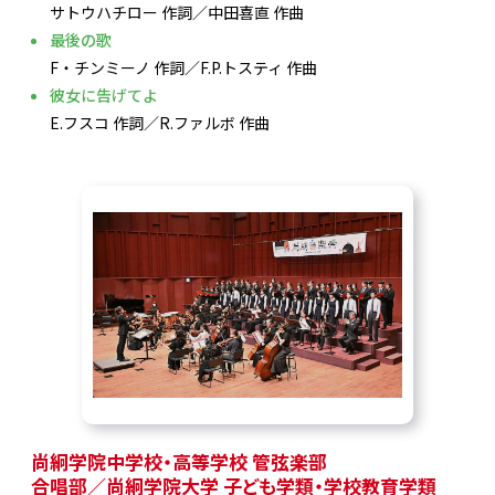
サトウハチロー 作詞／中田喜直 作曲
最後の歌
F・チンミーノ 作詞／F.P.トスティ 作曲
彼女に告げてよ
E.フスコ 作詞／R.ファルボ 作曲
尚絅学院中学校・高等学校 管弦楽部
合唱部／尚絅学院大学 子ども学類・学校教育学類