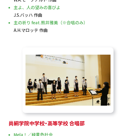
主よ、人の望みの喜びよ
J.S.バッハ 作曲
主の祈り feat.熊井雅美（※合唱のみ）
A.H.マロッテ 作曲
尚絅学院中学校・高等学校 合唱部
Mela！／緑黄色社会