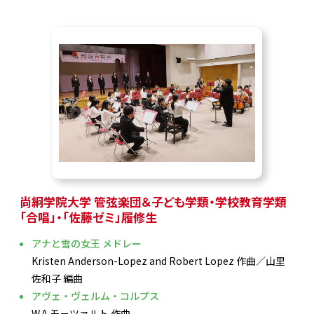
尚絅学院大学 管弦楽団＆子ども学類・学校教育学類
「合唱」・「佐藤ゼミ」履修生
アナと雪の女王 メドレー
Kristen Anderson-Lopez and Robert Lopez 作曲／山里
佐和子 編曲
アヴェ・ヴェルム・コルプス
W.A.モ－ツァルト 作曲