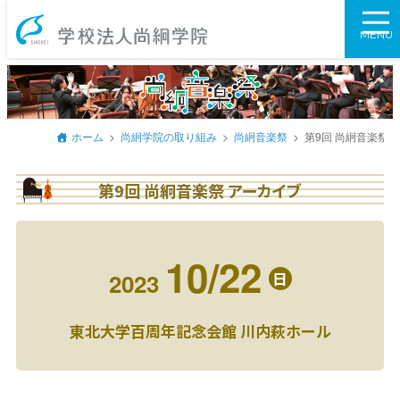
学校法人尚絅学
MENU
ホーム
尚絅学院の取り組み
尚絅音楽祭
第9回 尚絅音楽祭 
第9回 尚絅音楽祭 アーカイブ
10/22
2023
日
東北大学百周年記念会館 川内萩ホール